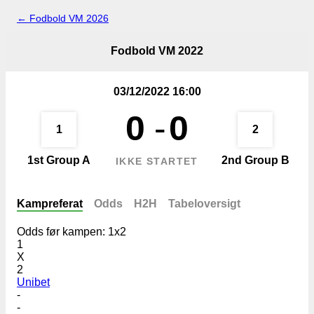
← Fodbold VM 2026
Fodbold VM 2022
03/12/2022 16:00
0
-
0
1st Group A
2nd Group B
IKKE STARTET
Kampreferat
Odds
H2H
Tabeloversigt
Odds før kampen: 1x2
1
X
2
Unibet
-
-