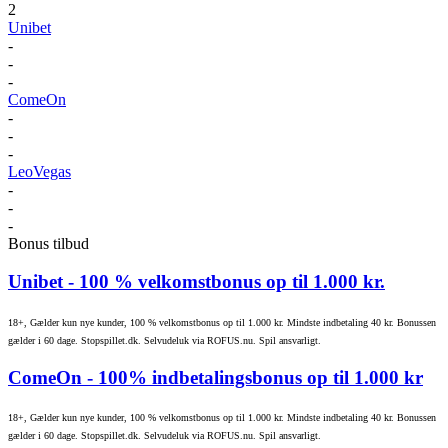
2
Unibet
-
-
-
ComeOn
-
-
-
LeoVegas
-
-
-
Bonus tilbud
Unibet
- 100 % velkomstbonus op til 1.000 kr.
18+, Gælder kun nye kunder, 100 % velkomstbonus op til 1.000 kr. Mindste indbetaling 40 kr. Bonussen
gælder i 60 dage. Stopspillet.dk. Selvudeluk via ROFUS.nu. Spil ansvarligt.
ComeOn
- 100% indbetalingsbonus op til 1.000 kr
18+, Gælder kun nye kunder, 100 % velkomstbonus op til 1.000 kr. Mindste indbetaling 40 kr. Bonussen
gælder i 60 dage. Stopspillet.dk. Selvudeluk via ROFUS.nu. Spil ansvarligt.