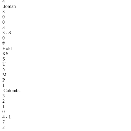
4
Jordan
3
0
0
3
3 - 8
0
#
Hold
KS
S
U
N
M
P
1
Colombia
3
2
1
0
4 - 1
7
2