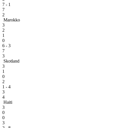
7 - 1
7
2
Marokko
3
2
1
0
6 - 3
7
3
Skotland
3
1
0
2
1 - 4
3
4
Haiti
3
0
0
3
2 - 8