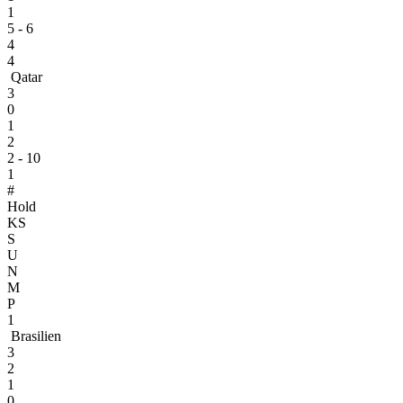
1
5 - 6
4
4
Qatar
3
0
1
2
2 - 10
1
#
Hold
KS
S
U
N
M
P
1
Brasilien
3
2
1
0