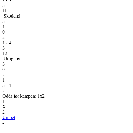
3
11
Skotland
3
1
0
2
1 - 4
3
12
Uruguay
3
0
2
1
3 - 4
2
Odds før kampen: 1x2
1
X
2
Unibet
-
-