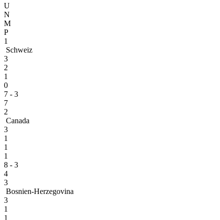
U
N
M
P
1
Schweiz
3
2
1
0
7 - 3
7
2
Canada
3
1
1
1
8 - 3
4
3
Bosnien-Herzegovina
3
1
1