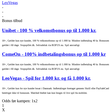
LeoVegas
-
-
-
Bonus tilbud
Unibet
- 100 % velkomstbonus op til 1.000 kr.
18+, Gælder kun nye kunder, 100 % velkomstbonus op til 1.000 kr. Mindste indbetaling 40 kr. Bonussen
gælder i 60 dage. Stopspillet.dk. Selvudeluk via ROFUS.nu. Spil ansvarligt.
ComeOn
- 100% indbetalingsbonus op til 1.000 kr
18+, Gælder kun nye kunder, 100 % velkomstbonus op til 1.000 kr. Mindste indbetaling 40 kr. Bonussen
gælder i 60 dage. Stopspillet.dk. Selvudeluk via ROFUS.nu. Spil ansvarligt.
LeoVegas
- Spil for 1.000 kr. og få 1.000 kr.
18+, Gælder kun for nye kunder bosat i Danmark. Indbetalinger foretaget gennem Skrill eller PaySafeCard
berettiger ikke til bonussen. Matched freebet kan kun bruges til live spil fra mobilen.
Odds før kampen: 1x2
1
X