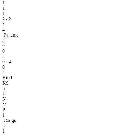
1
1
1
2 - 2
4
4
Panama
3
0
0
3
0 - 4
0
#
Hold
KS
S
U
N
M
P
1
Congo
3
1