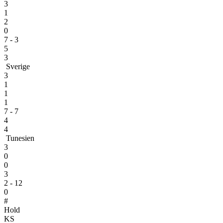
3
1
2
0
7 - 3
5
3
Sverige
3
1
1
1
7 - 7
4
4
Tunesien
3
0
0
3
2 - 12
0
#
Hold
KS