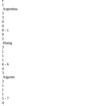
P
1
Argentina
3
3
0
0
8 - 1
9
2
Østrig
3
1
1
1
6 - 6
4
3
Algeriet
3
1
1
1
5 - 7
4