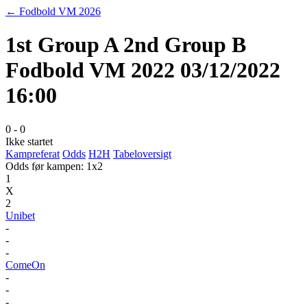
← Fodbold VM 2026
1st Group A
2nd Group B
Fodbold VM 2022
03/12/2022
16:00
0
-
0
Ikke startet
Kampreferat
Odds
H2H
Tabeloversigt
Odds før kampen: 1x2
1
X
2
Unibet
-
-
-
ComeOn
-
-
-