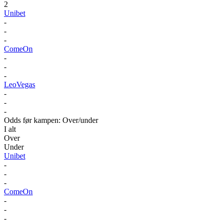
2
Unibet
-
-
-
ComeOn
-
-
-
LeoVegas
-
-
-
Odds før kampen: Over/under
I alt
Over
Under
Unibet
-
-
-
ComeOn
-
-
-