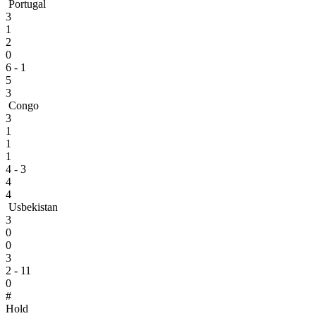
Portugal
3
1
2
0
6 - 1
5
3
Congo
3
1
1
1
4 - 3
4
4
Usbekistan
3
0
0
3
2 - 11
0
#
Hold