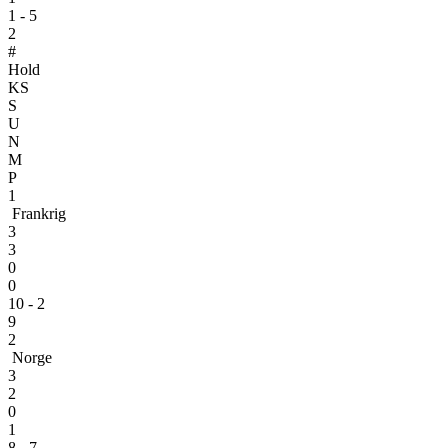
1 - 5
2
#
Hold
KS
S
U
N
M
P
1
Frankrig
3
3
0
0
10 - 2
9
2
Norge
3
2
0
1
8 - 7