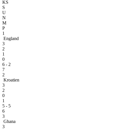
KS
S
U
N
M
P
1
England
3
2
1
0
6 - 2
7
2
Kroatien
3
2
0
1
5 - 5
6
3
Ghana
3